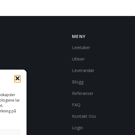
MENY
Leietaker
Utleier
Leverandør
Blogg
Referanser
nskapsler
nologiene lar
FAQ
t.
irkning på
Kontakt Oss
Login