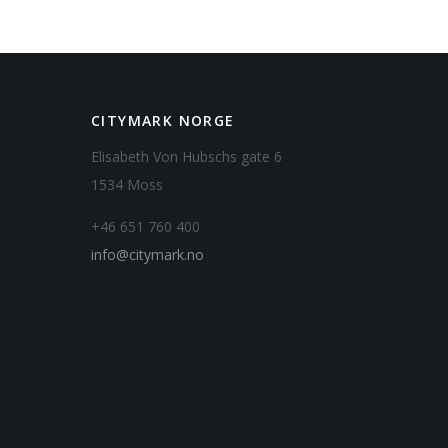
CITYMARK NORGE
Elisabeth Von Hubschs gate 6
1534 Moss
+46 651 760 400
info@citymark.no