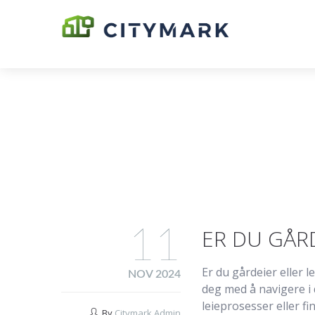
11
ER DU GÅR
Er du gårdeier eller 
NOV 2024
deg med å navigere i
leieprosesser eller f
By
Citymark Admin