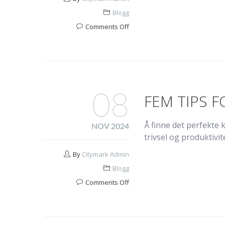
Blogg
on
Comments Off
Er
du
gårdeier
eller
08
FEM TIPS F
leverandør?
Å finne det perfekte
NOV 2024
trivsel og produktivite
By
Citymark Admin
Blogg
on
Comments Off
Fem
tips
for