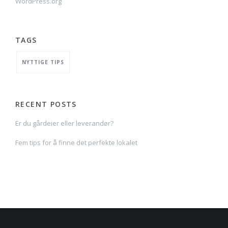
WordPress.org
TAGS
NYTTIGE TIPS
RECENT POSTS
Er du gårdeier eller leverandør?
Fem tips for å finne det perfekte lokalet