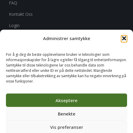
FAQ
Kontakt Oss
Login
Administrer samtykke
CITYMARK NORGE
For å gi deg de beste opplevelsene bruker vi teknologier som
informasjonskapsler for å lagre og/eller få tilgang til enhetsinformasjon.
Elisabeth Von Hubschs gate 6
Samtykke til disse teknologiene lar oss behandle data som
nettleseratferd eller unike ID-er på dette nettstedet. Manglende
1534 Moss
samtykke eller tilbaketrekking av samtykke kan ha negativ innvirkning på
visse funksjoner.
+46 651 760 400
info@citymark.no
Akseptere
Benekte
Vis preferanser