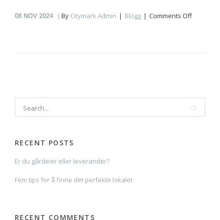
on
By
Citymark Admin
Blogg
Comments Off
08
NOV 2024
Fem
tips
for
å
finne
det
perfekte
lokalet
RECENT POSTS
Er du gårdeier eller leverandør?
Fem tips for å finne det perfekte lokalet
RECENT COMMENTS