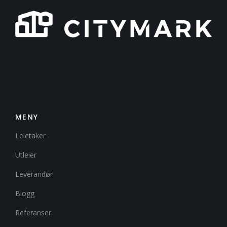
MENY
Leietaker
Utleier
Leverandør
Blogg
Referanser