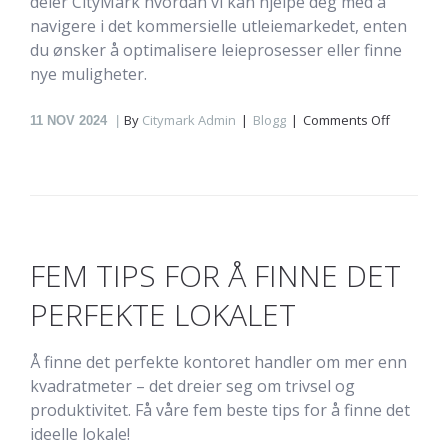
deler CityMark hvordan vi kan hjelpe deg med å
navigere i det kommersielle utleiemarkedet, enten
du ønsker å optimalisere leieprosesser eller finne
nye muligheter.
on
By
Citymark Admin
Blogg
Comments Off
11
NOV 2024
Er
du
gårdeier
eller
leverand
FEM TIPS FOR Å FINNE DET
PERFEKTE LOKALET
Å finne det perfekte kontoret handler om mer enn
kvadratmeter – det dreier seg om trivsel og
produktivitet. Få våre fem beste tips for å finne det
ideelle lokale!